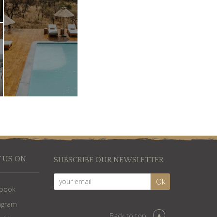
 US ON
SUBSCRIBE OUR NEWSLETTER
ebook
agram
Back to top