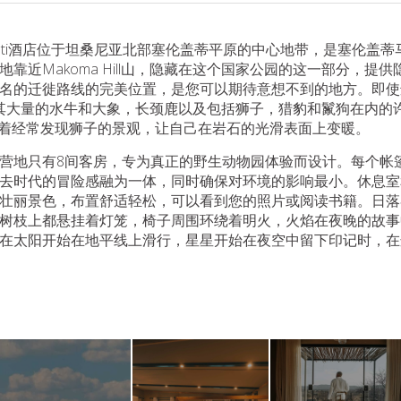
al Serengeti酒店位于坦桑尼亚北部塞伦盖蒂平原的中心地带，是塞
靠近Makoma Hill山，隐藏在这个国家公园的这一部分，提
名的迁徙路线的完美位置，是您可以期待意想不到的地方。即使
地区也因其大量的水牛和大象，长颈鹿以及包括狮子，猎豹和鬣狗在内
s点缀着经常发现狮子的景观，让自己在岩石的光滑表面上变暖。
营地只有8间客房，专为真正的野生动物园体验而设计。每个帐
去时代的冒险感融为一体，同时确保对环境的影响最小。休息室
壮丽景色，布置舒适轻松，可以看到您的照片或阅读书籍。日落
树枝上都悬挂着灯笼，椅子周围环绕着明火，火焰在夜晚的故事
在太阳开始在地平线上滑行，星星开始在夜空中留下印记时，在