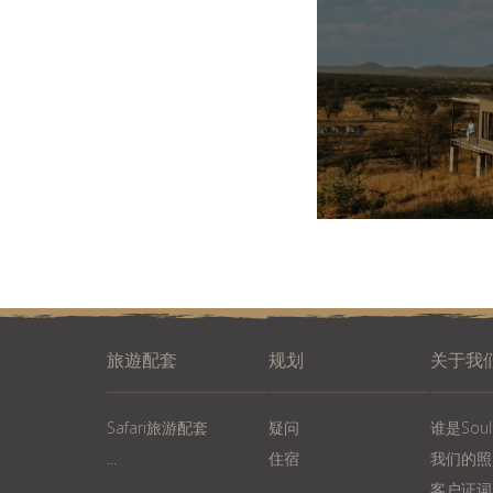
旅遊配套
规划
关于我
Safari旅游配套
疑问
谁是Soul o
...
住宿
我们的照
...
客户证词