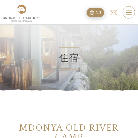
旅遊配套
CN
SAFARI旅游配套
攀登乞力马扎罗
海滩度假附加项
住宿
规划
疑问
住宿
MDONYA OLD RIVER
关于我们
CAMP