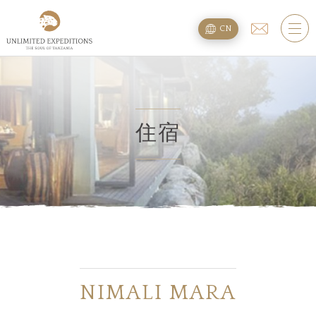
旅遊配套
CN
SAFARI旅游配套
攀登乞力马扎罗
海滩度假附加项
住宿
规划
疑问
住宿
NIMALI MARA
关于我们