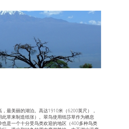
最美丽的湖泊。高达1910米（6200英尺），
用此草来制造纸张）。翠鸟使用纸莎草作为栖息
也是一个十分受鸟类欢迎的地区（400多种鸟类