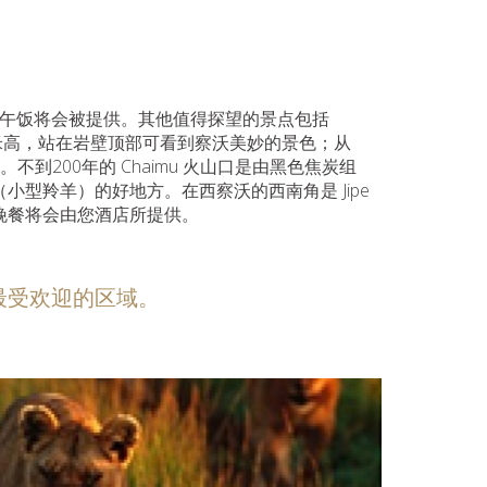
，外带午饭将会被提供。其他值得探望的景点包括
壁有98米高，站在岩壁顶部可看到察沃美妙的景色；从
观点。不到200年的 Chaimu 火山口是由黑色焦炭组
型羚羊）的好地方。在西察沃的西南角是 Jipe
晚餐将会由您酒店所提供。
最受欢迎的区域。