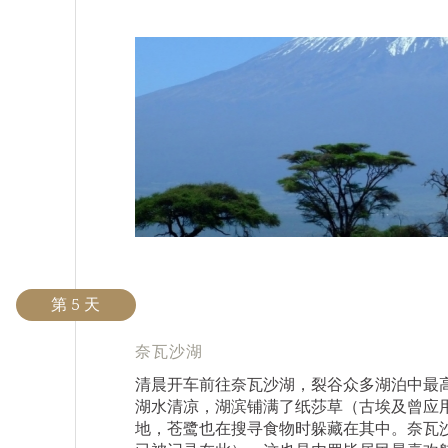
第 5 天
奈瓦沙湖
清晨开车前往奈瓦沙湖，裂谷众多湖泊中最高，
湖水清凉，湖滨铺满了纸莎草（古埃及曾应
地，苍鹭也在搜寻食物时躲藏在其中。奈瓦沙