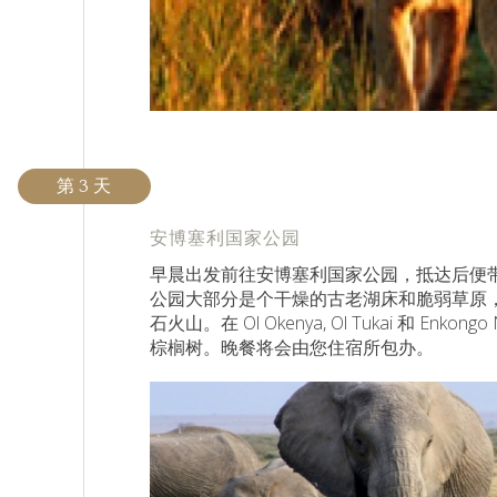
第 3 天
安博塞利国家公园
早晨出发前往安博塞利国家公园，抵达后便
公园大部分是个干燥的古老湖床和脆弱草原
石火山。在 Ol Okenya, Ol Tukai 和 
棕榈树。晚餐将会由您住宿所包办。