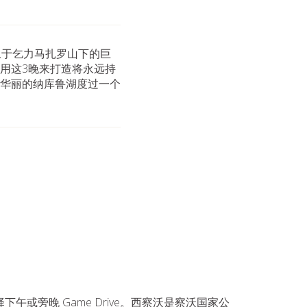
叹于乞力马扎罗山下的巨
用这3晚来打造将永远持
华丽的纳库鲁湖度过一个
或旁晚 Game Drive。西察沃是察沃国家公