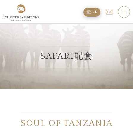
旅遊配套
CN
SAFARI旅游配套
攀登乞力马扎罗
海滩度假附加项
SAFARI配套
规划
疑问
住宿
SOUL OF TANZANIA
关于我们