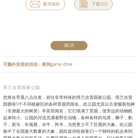
要求报价
下载PDF
第1天
可额外安排的活动：夜间game drive
塔兰吉雷国家公园
您将在早晨八点出发，前往非常特殊的塔兰吉雷国家公园。塔兰吉雷
因拥有9个不同植被区的多样景观而闻名。此公园尤其以古老猴面包树
（非洲最大的树类）丰富而闻名，它们填满了景观，使旁边的动物瞧
起来特小。公园的河流充满着野生动物，各种各样的鸟类，狮子，豹
子，斑马，长颈鹿，水牛，羚羊，当然更少不了壮观的大象。此公园
集中了全国最大数量的大象，因此提供给旅客们一个独特的机会来到
观察大象之间的互动。午餐区拥有一个迷人的观景台，好让旅客们能