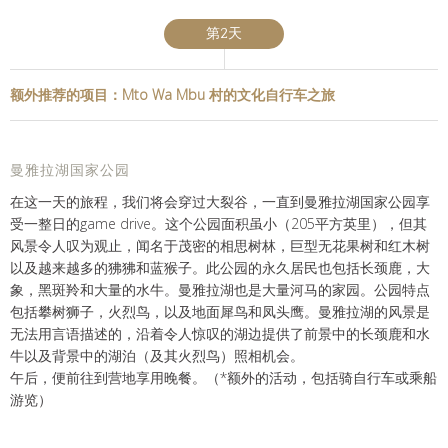
第2天
额外推荐的项目：Mto Wa Mbu 村的文化自行车之旅
曼雅拉湖国家公园
在这一天的旅程，我们将会穿过大裂谷，一直到曼雅拉湖国家公园享
受一整日的game drive。这个公园面积虽小（205平方英里），但其
风景令人叹为观止，闻名于茂密的相思树林，巨型无花果树和红木树
以及越来越多的狒狒和蓝猴子。此公园的永久居民也包括长颈鹿，大
象，黑斑羚和大量的水牛。曼雅拉湖也是大量河马的家园。公园特点
包括攀树狮子，火烈鸟，以及地面犀鸟和凤头鹰。曼雅拉湖的风景是
无法用言语描述的，沿着令人惊叹的湖边提供了前景中的长颈鹿和水
牛以及背景中的湖泊（及其火烈鸟）照相机会。
午后，便前往到营地享用晚餐。（*额外的活动，包括骑自行车或乘船
游览）