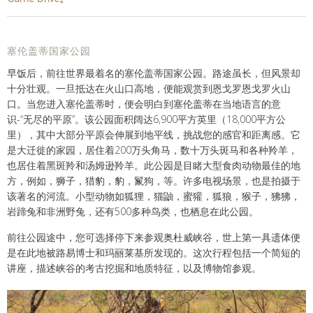
塞伦盖蒂国家公园
早饭后，前往世界最着名的塞伦盖蒂国家公园。路途虽长，但风景却
十分壮观。一旦抵达在火山口高地，便能观赏到恩戈罗恩戈罗火山
口。当您进入塞伦盖蒂时，便会明白到塞伦盖蒂在当地语言的意
识-“无尽的平原”。该公园面积阔达6,900平方英里（18,000平方公
里），其中大部分平原会伸展到地平线，挑战您的感官和距离感。它
是大迁徙的家园，居住着200万头角马，数十万头斑马和各种羚羊，
也居住着黑斑羚和汤姆逊羚羊。此公园是目睹大型食肉动物最佳的地
方，例如，狮子，猎豹，豹，鬣狗，等。许多电视场景，也是拍摄于
该著名的河流。小型动物如狐狸，猫鼬，蜜獾，狐狼，猴子，狒狒，
岩蹄兔和非洲野兔，还有500多种鸟类，也栖息在此公园。
前往公园途中，您可选择停下来参观奥杜威峡谷，世上第一具遗体便
是在此地被路易博士和玛丽莱基所发现的。这次行程包括一个简短的
讲座，描述峡谷的考古挖掘和地质特征，以及博物馆参观。