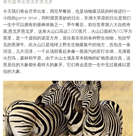
塞伦盖蒂至恩戈罗恩戈罗
今天我们将会尽早出发，用完早餐前，也是动物最活跃的时候进行一
小段的game drive，同时观赏美妙的日出，非洲大草原的日出是我们
一生中可以拥有的最棒体验之一。早午餐后，前往世界第八大自然奇
观,恩戈罗恩戈罗。这座火山口高达2,000英尺，火山口面积为102平方
英里，是一个虚拟的诺亚方舟，居住着东非的各种野生动物，包括罕
见的黑犀牛。此火山口是地球上野生生物最集中的地方，也包含一条
河流，几片沼泽，一个从顶部看起来像一股蒸汽的苏打水湖，充满着
火烈鸟，森林和平原。由于火山土壤及草本植物的矿物质成分高，这
里居住的大象都长着特大的象牙。它们将会是您一生中见过最难以置
信的大象。