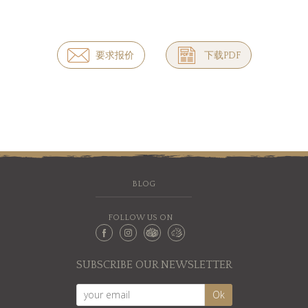
要求报价
下载PDF
BLOG
FOLLOW US ON
SUBSCRIBE OUR NEWSLETTER