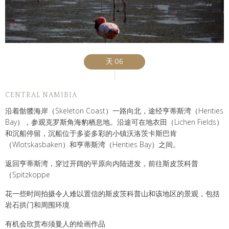
天 06
CENTRAL NAMIBIA
沿着骷髅海岸（Skeleton Coast）一路向北，途经亨蒂斯湾（Henties
Bay），参观克罗斯角海豹栖息地。沿途可在地衣田（Lichen Fields）
和沉船停留，沉船位于多姿多彩的小镇沃洛茨卡斯巴肯
（Wlotskasbaken）和亨蒂斯湾（Henties Bay）之间。
返回亨蒂斯湾，穿过开阔的平原向内陆进发，前往斯皮茨科普
（Spitzkoppe
花一些时间拍摄令人难以置信的斯皮茨科普山和该地区的景观，包括
岩石拱门和周围环境
有机会欣赏布须曼人的绘画作品