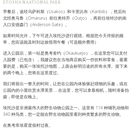
ETOSHA NAATIONAL PARK
早餐后，途经乌萨科斯（Usakos）和卡里比布（Karibib），然后向
北经奥马鲁（Omaruru）前往奥特乔（Outjo），再前往埃特沙的南
入口安德森门（Anderson Gate）。
如果时间允许，下午可进入埃托沙进行观猎。根据您今天停留的频
率，您应该能及时到达旅馆用午餐（可选额外费用）
进入公园后，第一站是奥考奎约（Okaukuejo），在这里您可以支付
入园费（已包含），我建议您在当地商店购买一些饮料和零食，最重
要的是，购买一张埃托沙地图，上面会标明沿途的所有水潭。接下来
的两个晚上，您将在这里度过。
我们将留出一整天的时间，让您在公园内体验驱赶猎物的乐趣，或在
公园内的小屋欣赏水潭美景......在这里，您可以拿着相机，随时准备拍
摄，即使是在晚上。
埃托沙是非洲最伟大的野生动物公园之一。这里有 114 种哺乳动物和
340 种鸟类，您一定能在野生动物园里看到种类繁多的野生动物。
在奥考库埃霍度假村过夜。