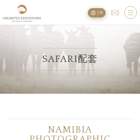
旅遊配套
CN
SAFARI旅游配套
攀登乞力马扎罗
海滩度假附加项
SAFARI配套
规划
疑问
住宿
NAMIBIA
关于我们
PHOTOGRAPHIC