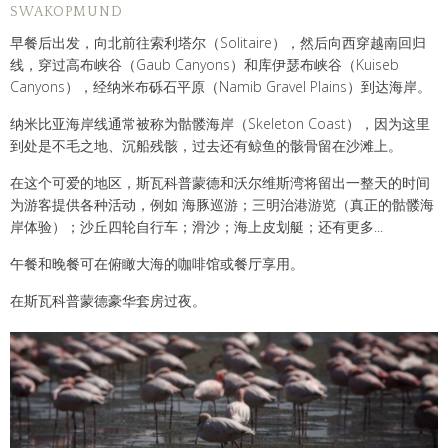
SWAKOPMUND
早餐后出发，向北前往索利塔尔（Solitaire），然后向西穿越南回归
线，穿过高布峡谷（Gaub Canyons）和库伊瑟布峡谷（Kuiseb
Canyons），经纳米布砾石平原（Namib Gravel Plains）到达海岸。
纳米比亚海岸线通常被称为骷髅海岸（Skeleton Coast），因为这里
到处是不毛之地、沉船残骸，过去还有鲸鱼的骸骨留在沙滩上。
在这个可爱的地区，斯瓦科普蒙德和沃尔维斯湾将留出一整天的时间
为游客提供各种活动，例如 海豚巡游；三明治港游览（真正的骷髅海
岸体验）；沙丘四轮自行车；滑沙；海上皮划艇；还有更多...
午餐和晚餐可在俯瞰大海的咖啡馆或餐厅享用。
在斯瓦科普蒙德豪华套房过夜。