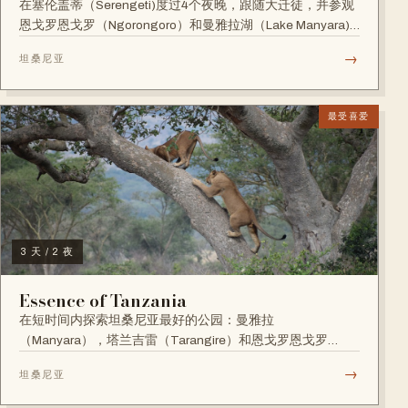
在塞伦盖蒂（Serengeti)度过4个夜晚，跟随大迁徒，并参观
恩戈罗恩戈罗（Ngorongoro）和曼雅拉湖（Lake Manyara)
或塔兰吉雷(Tarangire）。...
→
坦桑尼亚
最受喜爱
3 天 / 2 夜
Essence of Tanzania
在短时间内探索坦桑尼亚最好的公园：曼雅拉
（Manyara），塔兰吉雷（Tarangire）和恩戈罗恩戈罗
（Ngorongoro）
→
坦桑尼亚