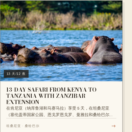
13 天/12 夜
13-DAY SAFARI FROM KENYA TO
TANZANIA WITH ZANZIBAR
EXTENSION
在肯尼亚（纳库鲁湖和马赛马拉）享受 5 天，在坦桑尼亚
（塞伦盖蒂国家公园、恩戈罗恩戈罗、曼雅拉和桑给巴尔）
享受 8 天。...
→
坦桑尼亚 · 桑给巴尔