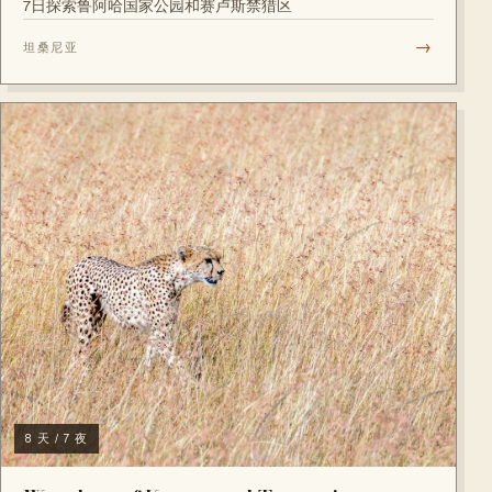
7日探索鲁阿哈国家公园和赛卢斯禁猎区
→
坦桑尼亚
8 天 / 7 夜