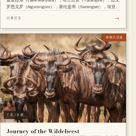
曼雅拉湖（Lake Manyara），塔兰吉雷（Tarangire），恩戈
罗恩戈罗（Ngorongoro），塞伦盖蒂（Serengeti），埃亚西
湖（Lake Eyasi）及哈扎比部落。...
→
坦桑尼亚
动物大迁徙
7 天 / 6 夜
Journey of the Wildebeest