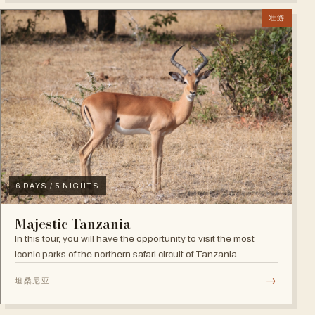
壮游
6 DAYS / 5 NIGHTS
Majestic Tanzania
In this tour, you will have the opportunity to visit the most
iconic parks of the northern safari circuit of Tanzania –
Tarangire National Park, Lake Manyara NP, Serengeti NP and
→
坦桑尼亚
Ngorongoro Crater.