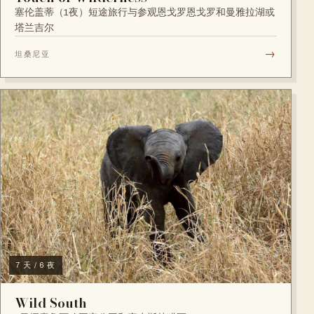
塞伦盖蒂（1夜）短途旅行与参观恩戈罗恩戈罗和曼雅拉湖或
塔兰吉尔
→
坦桑尼亚
7 天 / 6 夜
Wild South