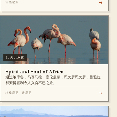
→
坦桑尼亚
11 天 / 10 夜
Spirit and Soul of Africa
通过纳库鲁，马塞马拉，塞伦盖蒂，恩戈罗恩戈罗，曼雅拉
和安博塞利令人兴奋不已之旅。
→
坦桑尼亚 · 肯尼亚