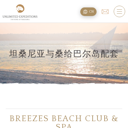
旅遊配套
CN
SAFARI旅游配套
攀登乞力马扎罗
海滩度假附加项
坦桑尼亚与桑给巴尔岛配套
规划
疑问
住宿
BREEZES BEACH CLUB &
关于我们
SPA