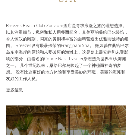
谁是SOUL OF TANZANIA
我们的照片库
Breezes Beach Club Zanzibar酒店是寻求浪漫之旅的理想选择。
以其注重细节，私密和私人用餐而闻名，其美丽的桑给巴尔装饰，
客户证词
令人惊叹的雕刻，闪亮的黄铜和丰富的面料营造出优雅而独特的氛
围。 Breezes设有屡获殊荣的Frangipani Spa。 微风躺在桑给巴尔
岛东南海岸的原始和未受破坏的海滩上，这是岛上最安静和未受影
我们的精英
响的部分，由着名的Conde Nast Traveler杂志选为世界30大海滩
之一。 几个世纪以来，桑给巴尔岛唤起了一个神秘而神奇的梦
想。 没有比这更好的地方体验和享受美妙的环境，美丽的海滩和
友好的工作人员。
联系我们
更多信息