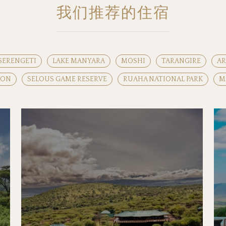
我们推荐的住宿
SERENGETI
LAKE MANYARA
MOSHI
TARANGIRE
A
RON
SELOUS GAME RESERVE
RUAHA NATIONAL PARK
M