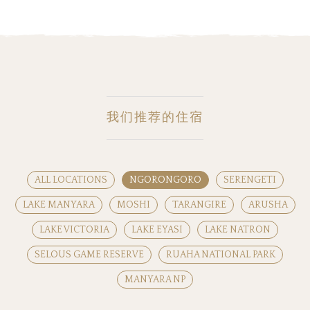
我们推荐的住宿
ALL LOCATIONS
NGORONGORO
SERENGETI
LAKE MANYARA
MOSHI
TARANGIRE
ARUSHA
LAKE VICTORIA
LAKE EYASI
LAKE NATRON
SELOUS GAME RESERVE
RUAHA NATIONAL PARK
MANYARA NP