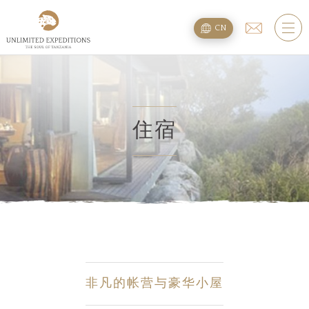
旅遊配套
CN
SAFARI旅游配套
攀登乞力马扎罗
海滩度假附加项
住宿
规划
疑问
住宿
非凡的帐营与豪华小屋
关于我们