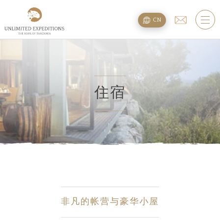
旅遊配套
CN
SAFARI旅游配套
攀登乞力马扎罗
海滩度假附加项
住宿
规划
疑问
住宿
非凡的帐营与豪华小屋
关于我们