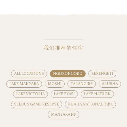
我们推荐的住宿
ALL LOCATIONS
NGORONGORO
SERENGETI
LAKE MANYARA
MOSHI
TARANGIRE
ARUSHA
LAKE VICTORIA
LAKE EYASI
LAKE NATRON
SELOUS GAME RESERVE
RUAHA NATIONAL PARK
MANYARA NP