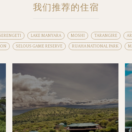
我们推荐的住宿
SERENGETI
LAKE MANYARA
MOSHI
TARANGIRE
A
RON
SELOUS GAME RESERVE
RUAHA NATIONAL PARK
M