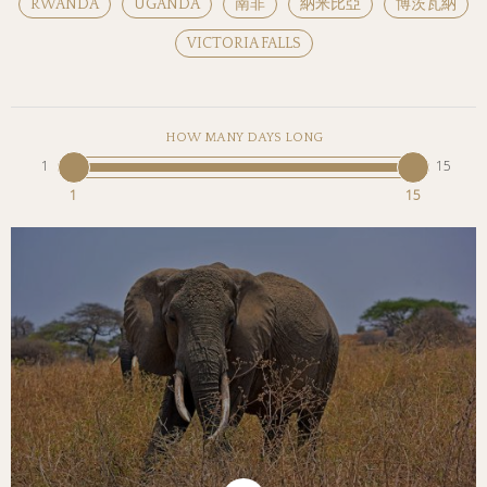
RWANDA
UGANDA
南非
納米比亞
博茨瓦納
VICTORIA FALLS
HOW MANY DAYS LONG
1
15
1
15