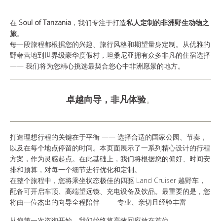
谁是SOUL OF TANZANIA
在
Soul of Tanzania
，我们专注于打造
私人定制的非洲野生动物之
旅
。
我们的照片库
每一段旅程都根据您的兴趣、旅行风格和期望量身定制。从优雅的
野奢营地到世界级豪华度假村，坦桑尼亚拥有众多非凡的住宿选择
客户证词
—— 我们将为您精心挑选最契合您心中非洲愿景的地方。
我们的精英
卓越向导，非凡体验
。
联系我们
打造理想行程的关键在于平衡 —— 选择合适的国家公园、节奏，
以及在每个地点停留的时间。本页面展示了一系列精心设计的行程
方案，作为灵感起点。在此基础上，我们将根据您的偏好、时间安
排和预算，对每一个细节进行优化和定制。
在整个旅程中，您将乘坐状态极佳的四驱 Land Cruiser 越野车，
配备可开启车顶、高端望远镜、充电设备及饮品。最重要的是，您
将由一位杰出的向导全程陪伴 —— 专业、亲切且经验丰富
从您第一次咨询开始，我们始终将高效回应放在首位。